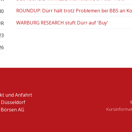
ROUNDUP: Dürr hält trotz Problemen bei BBS an K
80
WARBURG RESEARCH stuft Dürr auf 'Buy'
UR
23
26
kt und Anfahrt
 Düsseldorf
Kursinformati
Börsen AG