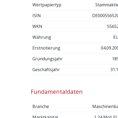
Wertpapiertyp
Stammakti
ISIN
DE00055652
WKN
5565
Währung
E
Erstnotierung
04.09.20
Gründungsjahr
18
Geschäftsjahr
31.1
Fundamentaldaten
Branche
Maschinenb
Marktkapital.
1,24 Mrd. E