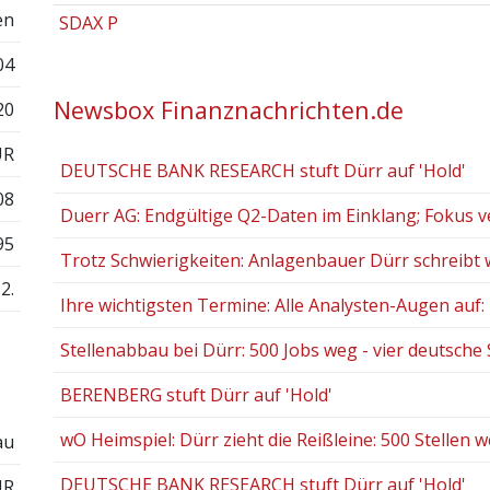
en
SDAX P
04
Newsbox Finanznachrichten.de
20
UR
DEUTSCHE BANK RESEARCH stuft Dürr auf 'Hold'
08
Duerr AG: Endgültige Q2-Daten im Einklang; Fokus ver
95
Trotz Schwierigkeiten: Anlagenbauer Dürr schreibt 
2.
Ihre wichtigsten Termine: Alle Analysten-Augen auf: R
Stellenabbau bei Dürr: 500 Jobs weg - vier deutsche S
BERENBERG stuft Dürr auf 'Hold'
wO Heimspiel: Dürr zieht die Reißleine: 500 Stellen we
au
DEUTSCHE BANK RESEARCH stuft Dürr auf 'Hold'
UR