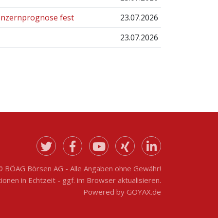
onzernprognose fest
23.07.2026
23.07.2026
© BÖAG Börsen AG - Alle Angaben ohne Gewähr!
onen in Echtzeit - ggf. im Browser aktualisieren.
Powered by
GOYAX.de