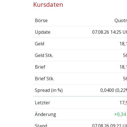
Kursdaten
Börse
Quotr
Update
07.08.26 14:25 U
Geld
18,
Geld Stk.
5
Brief
18,
Brief Stk.
5
Spread (in %)
0,0400 (0,22
Letzter
17,
Änderung
+0,34
Stand
07.08.26 09:21 U