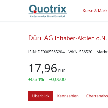
Kurse & Märk
Dürr AG
Inhaber-Aktien o.N.
ISIN:
DE0005565204
WKN:
556520
Markt
17,96
EUR
+0,34%
+0,0600
Überblick
Kennzahlen
Chartanaly