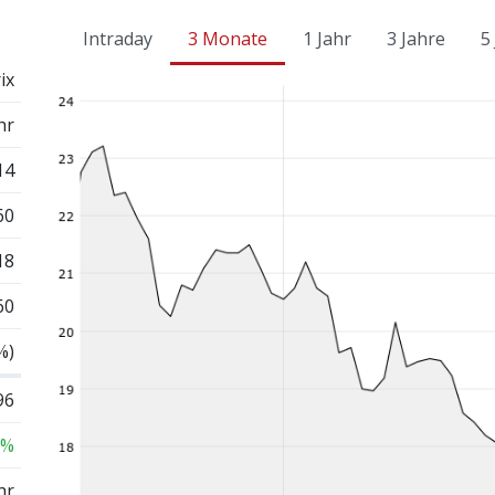
Intraday
3 Monate
1 Jahr
3 Jahre
5
ix
hr
14
60
18
60
%)
96
 %
hr