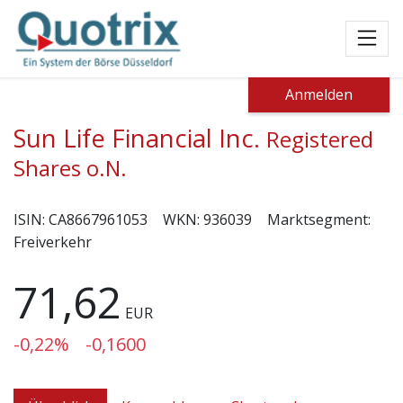
Toggl
Anmelden
Sun Life Financial Inc.
Registered
Shares o.N.
ISIN:
CA8667961053
WKN:
936039
Marktsegment:
Freiverkehr
71,62
EUR
-0,22%
-0,1600