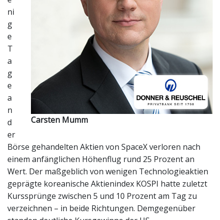
ni
g
e
T
a
g
e
a
n
Carsten Mumm
d
er
Börse gehandelten Aktien von SpaceX verloren nach
einem anfänglichen Höhenflug rund 25 Prozent an
Wert. Der maßgeblich von wenigen Technologieaktien
geprägte koreanische Aktienindex KOSPI hatte zuletzt
Kurssprünge zwischen 5 und 10 Prozent am Tag zu
verzeichnen – in beide Richtungen. Demgegenüber