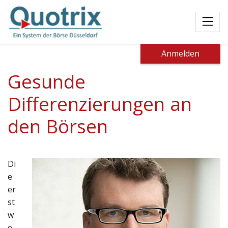
Toggl
Anmelden
Gesunde
Differenzierungen an
den Börsen
Di
e
er
st
w
e