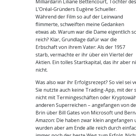
Milliardärin Liliane Bettencourt, Tochter de
L’Oréal-Gründers Eugène Schueller.
Während der Film so auf der Leinwand
ﬂimmerte, schweiften meine Gedanken
etwas ab. Warum war die Dame eigentlich s
reich? Klar, Grundlage dafür war die
Erbschaft von ihrem Vater: Als der 1957
starb, vermachte er ihr über ein Viertel der
Aktien. Ein tolles Startkapital, das ihr aber 
nicht.
Was also war ihr Erfolgsrezept? So viel sei 
Sie nutzte auch keine Trading-App, mit der s
nicht mit Termingeschäften oder Kryptowähru
anderen Superreichen – angefangen von de
Brin über Bill Gates von Microsoft und Bern
Amazon: Die haben zwar klein angefangen 
wurden aber am Ende alle reich durch einfach
immer noch der beste Weg zum Erfolg. Nic