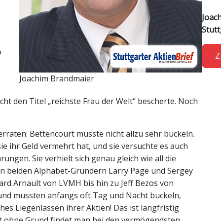
s
Joac
Stutt
o
Z
Joachim Brandmaier
nicht den Titel „reichste Frau der Welt“ bescherte. Noch
verraten: Bettencourt musste nicht allzu sehr buckeln.
ie ihr Geld vermehrt hat, und sie versuchte es auch
ngen. Sie verhielt sich genau gleich wie all die
n beiden Alphabet-Gründern Larry Page und Sergey
ard Arnault von LVMH bis hin zu Jeff Bezos von
und mussten anfangs oft Tag und Nacht buckeln,
es Liegenlassen ihrer Aktien! Das ist langfristig
ht ohne Grund ﬁndet man bei den vermögendsten