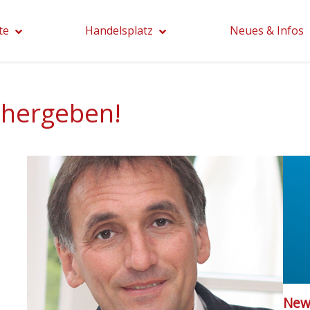
te
Handelsplatz
Neues & Infos
 hergeben!
News