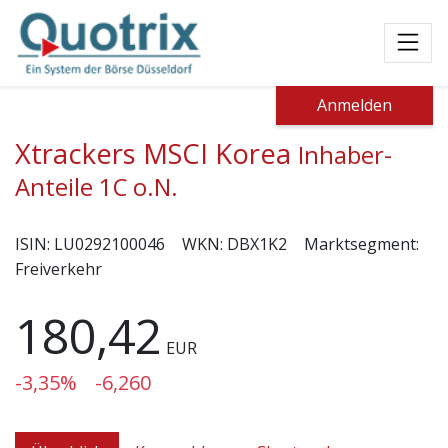
Toggl
Anmelden
Xtrackers MSCI Korea
Inhaber-
Anteile 1C o.N.
ISIN:
LU0292100046
WKN:
DBX1K2
Marktsegment:
Freiverkehr
180,42
EUR
-3,35%
-6,260