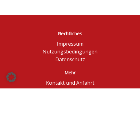
Rechtliches
Impressum
Nutzungsbedingungen
Datenschutz
Mehr
Kontakt und Anfahrt
Börse Düsseldorf
BÖAG Börsen AG
© BÖAG Börsen AG - Alle Angaben ohne Gewähr!
Kursinformationen in Echtzeit - ggf. im Browser