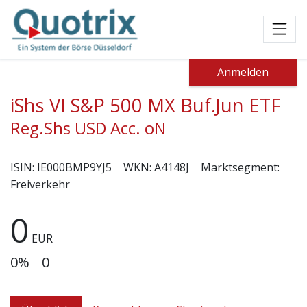
Toggl
Anmelden
iShs VI S&P 500 MX Buf.Jun ETF
Reg.Shs USD Acc. oN
ISIN:
IE000BMP9YJ5
WKN:
A4148J
Marktsegment:
Freiverkehr
0
EUR
0%
0