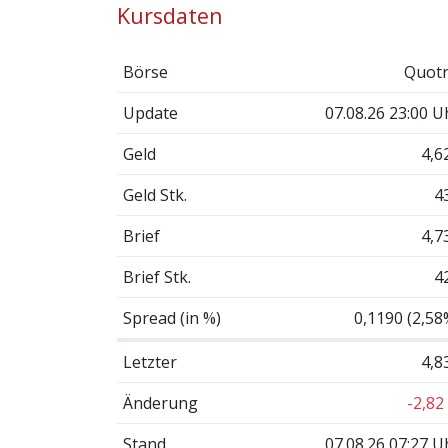
Kursdaten
Börse
Quotr
Update
07.08.26 23:00 U
Geld
4,6
Geld Stk.
4
Brief
4,7
Brief Stk.
4
Spread (in %)
0,1190 (2,58
Letzter
4,8
Änderung
-2,82
Stand
07.08.26 07:27 U