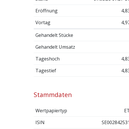
Eröffnung
4,8
Vortag
4,9
Gehandelt Stücke
Gehandelt Umsatz
Tageshoch
4,8
Tagestief
4,8
Stammdaten
Wertpapiertyp
E
ISIN
SE00284253