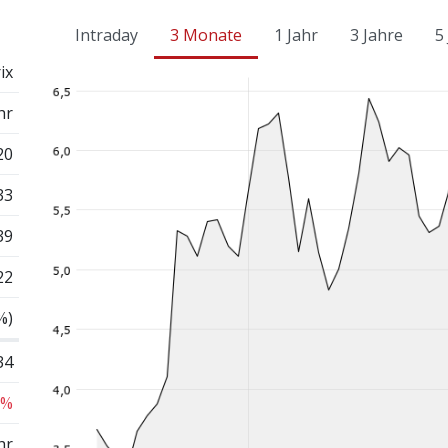
Intraday
3 Monate
1 Jahr
3 Jahre
5
ix
hr
20
33
39
22
%)
34
 %
hr