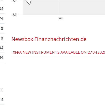
34
74
0
0
Newsbox Finanznachrichten.de
34
XFRA NEW INSTRUMENTS AVAILABLE ON 27.04.202
34
TC
14