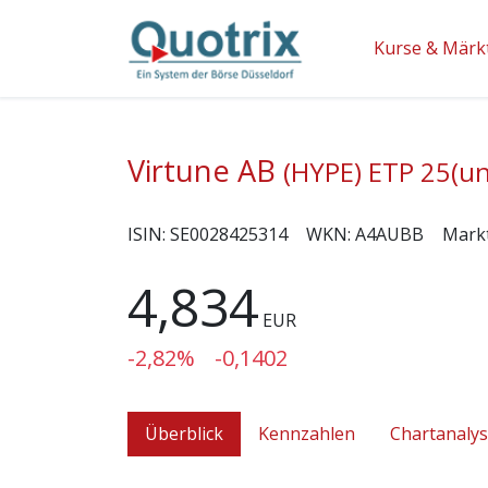
Kurse & Märk
Virtune AB
(HYPE) ETP 25(un
ISIN:
SE0028425314
WKN:
A4AUBB
Mark
4,834
EUR
-2,82%
-0,1402
Überblick
Kennzahlen
Chartanaly