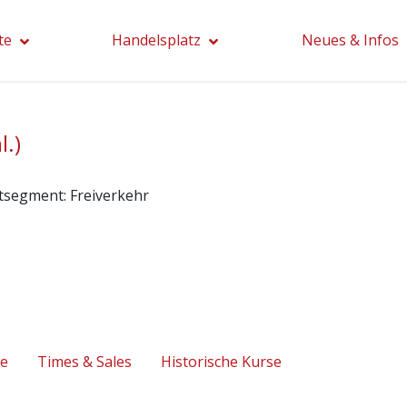
te
Handelsplatz
Neues & Infos
l.)
tsegment:
Freiverkehr
se
Times & Sales
Historische Kurse