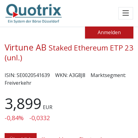
Toggl
Anmelden
Virtune AB
Staked Ethereum ETP 23
(unl.)
ISIN:
SE0020541639
WKN:
A3G8J8
Marktsegment:
Freiverkehr
3,899
EUR
-0,84%
-0,0332