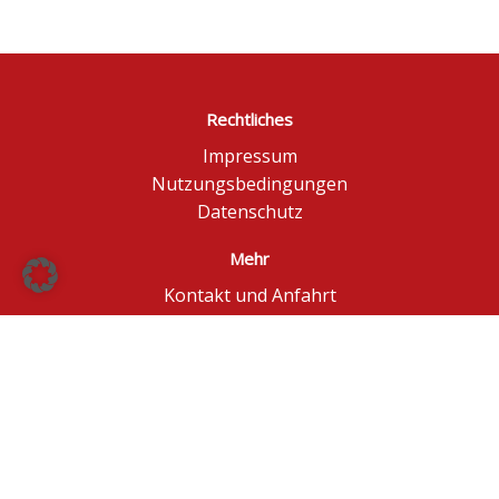
Rechtliches
Impressum
Nutzungsbedingungen
Datenschutz
Mehr
Kontakt und Anfahrt
Börse Düsseldorf
BÖAG Börsen AG
© BÖAG Börsen AG - Alle Angaben ohne Gewähr!
Kursinformationen in Echtzeit - ggf. im Browser