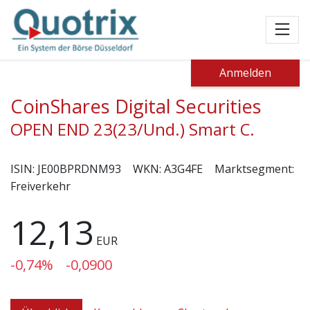
Toggl
Anmelden
CoinShares Digital Securities
OPEN END 23(23/Und.) Smart C.
ISIN:
JE00BPRDNM93
WKN:
A3G4FE
Marktsegment:
Freiverkehr
12,13
EUR
-0,74%
-0,0900