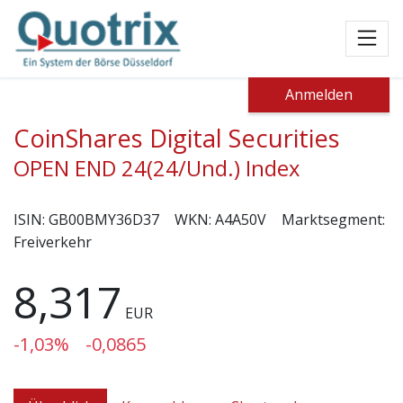
Toggl
Anmelden
CoinShares Digital Securities
OPEN END 24(24/Und.) Index
ISIN:
GB00BMY36D37
WKN:
A4A50V
Marktsegment:
Freiverkehr
8,317
EUR
-1,03%
-0,0865