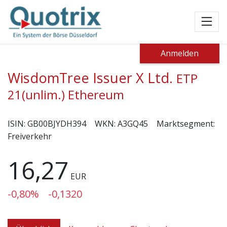
Toggl
Anmelden
WisdomTree Issuer X Ltd.
ETP
21(unlim.) Ethereum
ISIN:
GB00BJYDH394
WKN:
A3GQ45
Marktsegment:
Freiverkehr
16,27
EUR
-0,80%
-0,1320