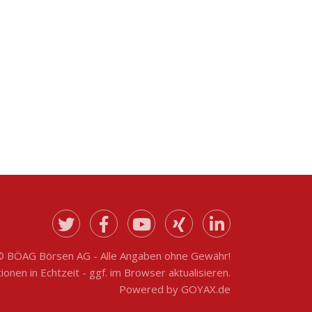
© BÖAG Börsen AG - Alle Angaben ohne Gewähr!
onen in Echtzeit - ggf. im Browser aktualisieren.
Powered by
GOYAX.de