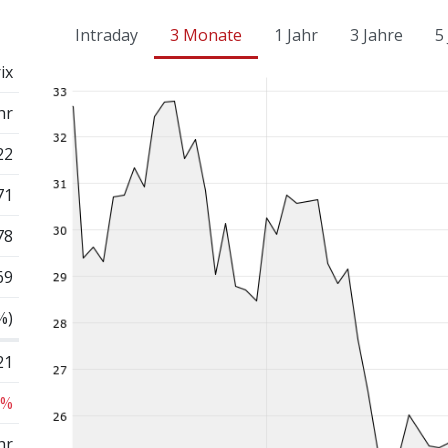
Intraday
3 Monate
1 Jahr
3 Jahre
5
ix
hr
22
71
78
69
%)
21
 %
hr