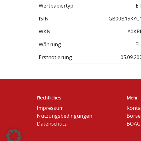
Wertpapiertyp
E
ISIN
GB00B15KYC
WKN
A0KR
Währung
E
Erstnotierung
05.09.20
Rechtliches
Mehr
Impressum
Konta
Nutzungsbedingungen
Börse
Datenschutz
BÖAG 