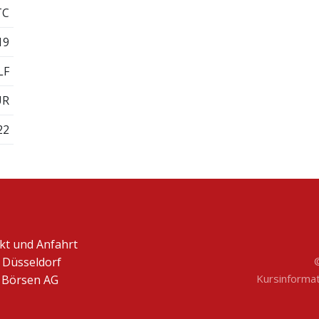
TC
19
LF
UR
22
kt und Anfahrt
 Düsseldorf
Kursinformati
Börsen AG