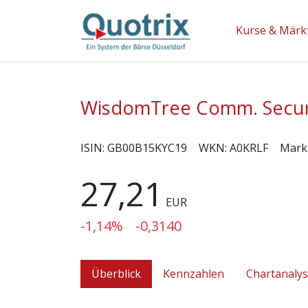
Kurse & Märk
WisdomTree Comm. Securi
ISIN:
GB00B15KYC19
WKN:
A0KRLF
Mark
27,21
EUR
-1,14%
-0,3140
Überblick
Kennzahlen
Chartanaly