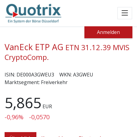
Toggl
Anmelden
VanEck ETP AG
ETN 31.12.39 MVIS
CryptoComp.
ISIN:
DE000A3GWEU3
WKN:
A3GWEU
Marktsegment:
Freiverkehr
5,865
EUR
-0,96%
-0,0570