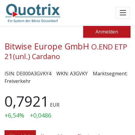
Toggl
Anmelden
Bitwise Europe GmbH
O.END ETP
21(unl.) Cardano
ISIN:
DE000A3GVKY4
WKN:
A3GVKY
Marktsegment:
Freiverkehr
0,7921
EUR
+6,54%
+0,0486