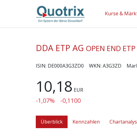
Kurse & Märk
DDA ETP AG
OPEN END ETP 
ISIN:
DE000A3G3ZD0
WKN:
A3G3ZD
Mar
10,18
EUR
-1,07%
-0,1100
Überblick
Kennzahlen
Chartanaly