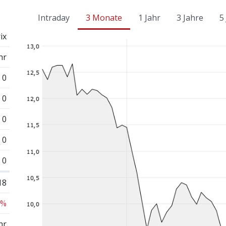
Intraday
3 Monate
1 Jahr
3 Jahre
5
ix
hr
0
0
0
0
0
18
 %
hr