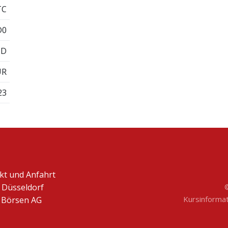
TC
D0
ZD
UR
23
kt und Anfahrt
 Düsseldorf
Kursinformati
Börsen AG