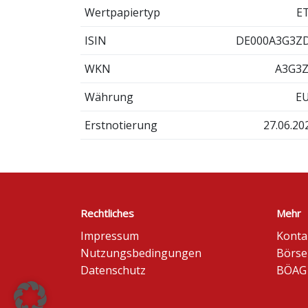
Wertpapiertyp
E
ISIN
DE000A3G3Z
WKN
A3G3
Währung
E
Erstnotierung
27.06.20
Rechtliches
Mehr
Impressum
Konta
Nutzungsbedingungen
Börse
Datenschutz
BÖAG 