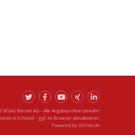
© BÖAG Börsen AG - Alle Angaben ohne Gewähr!
onen in Echtzeit - ggf. im Browser aktualisieren.
Powered by
GOYAX.de