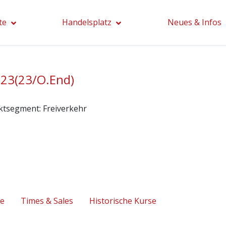
te
Handelsplatz
Neues & Infos
23(23/O.End)
ktsegment:
Freiverkehr
se
Times & Sales
Historische Kurse