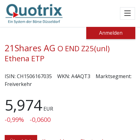
Toggl
Anmelden
21Shares AG
O END Z25(unl)
Ethena ETP
ISIN:
CH1506167035
WKN:
A4AQT3
Marktsegment:
Freiverkehr
5,974
EUR
-0,99%
-0,0600