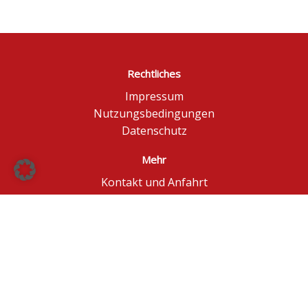
Rechtliches
Impressum
Nutzungsbedingungen
Datenschutz
Mehr
Kontakt und Anfahrt
Börse Düsseldorf
BÖAG Börsen AG
© BÖAG Börsen AG - Alle Angaben ohne Gewähr!
Kursinformationen in Echtzeit - ggf. im Browser