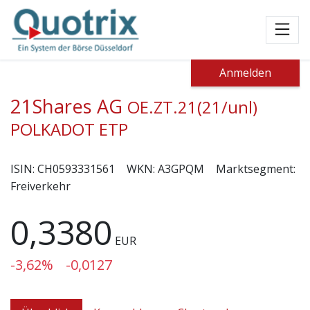
Toggl
Anmelden
21Shares AG
OE.ZT.21(21/unl)
POLKADOT ETP
ISIN:
CH0593331561
WKN:
A3GPQM
Marktsegment:
Freiverkehr
0,3380
EUR
-3,62%
-0,0127