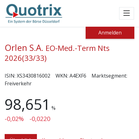
Toggl
Anmelden
Orlen S.A.
EO-Med.-Term Nts
2026(33/33)
ISIN:
XS3430816002
WKN:
A4EXF6
Marktsegment:
Freiverkehr
98,651
%
-0,02%
-0,0220