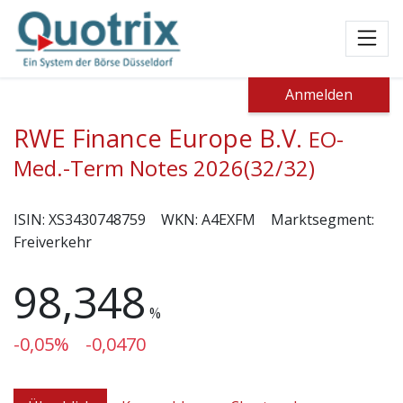
Toggl
Anmelden
RWE Finance Europe B.V.
EO-
Med.-Term Notes 2026(32/32)
ISIN:
XS3430748759
WKN:
A4EXFM
Marktsegment:
Freiverkehr
98,348
%
-0,05%
-0,0470