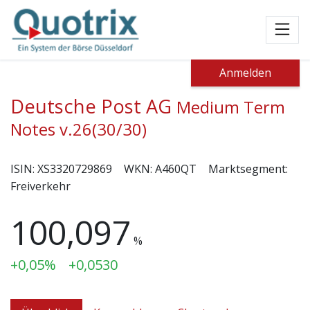
Toggl
Anmelden
Deutsche Post AG
Medium Term
Notes v.26(30/30)
ISIN:
XS3320729869
WKN:
A460QT
Marktsegment:
Freiverkehr
100,097
%
+0,05%
+0,0530