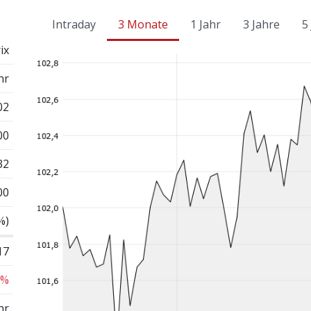
Intraday
3 Monate
1 Jahr
3 Jahre
5
ix
hr
02
00
32
00
%)
17
 %
hr