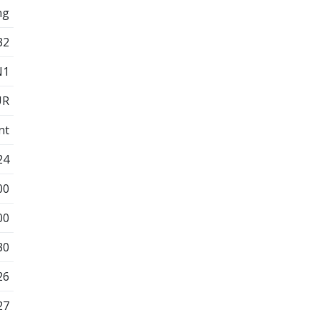
ng
32
N1
UR
nt
24
00
00
30
26
27