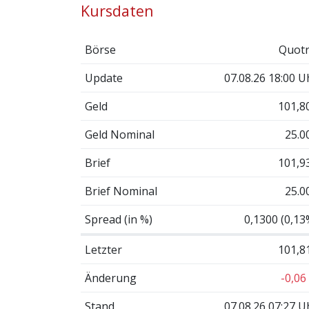
Kursdaten
Börse
Quotr
Update
07.08.26 18:00 U
Geld
101,8
Geld Nominal
25.0
Brief
101,9
Brief Nominal
25.0
Spread (in %)
0,1300 (0,13
Letzter
101,8
Änderung
-0,06
Stand
07.08.26 07:27 U