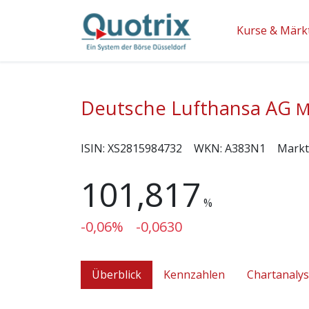
Kurse & Märk
Deutsche Lufthansa AG
M
ISIN:
XS2815984732
WKN:
A383N1
Markt
101,817
%
-0,06%
-0,0630
Überblick
Kennzahlen
Chartanaly