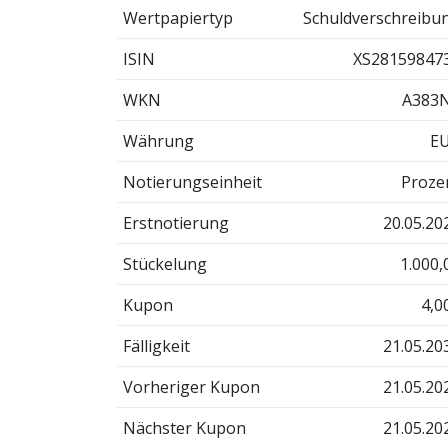
Wertpapiertyp
Schuldverschreibu
ISIN
XS28159847
WKN
A383
Währung
E
Notierungseinheit
Proze
Erstnotierung
20.05.20
Stückelung
1.000,
Kupon
4,0
Fälligkeit
21.05.20
Vorheriger Kupon
21.05.20
Nächster Kupon
21.05.20