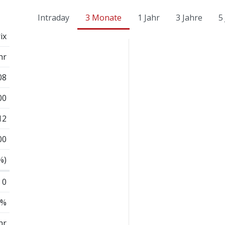
Intraday
3 Monate
1 Jahr
3 Jahre
5
ix
hr
08
00
12
00
%)
0
 %
hr