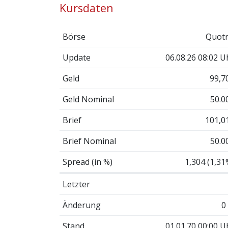
Kursdaten
Börse
Quotr
Update
06.08.26 08:02 U
Geld
99,7
Geld Nominal
50.0
Brief
101,0
Brief Nominal
50.0
Spread (in %)
1,304 (1,31
Letzter
Änderung
0
Stand
01.01.70 00:00 U