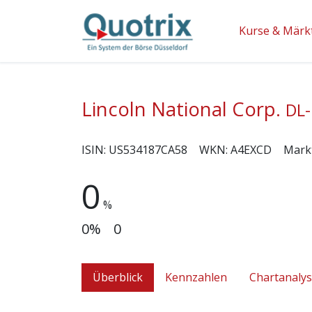
Kurse & Märk
Lincoln National Corp.
DL-
ISIN:
US534187CA58
WKN:
A4EXCD
Mark
0
%
0%
0
Überblick
Kennzahlen
Chartanaly