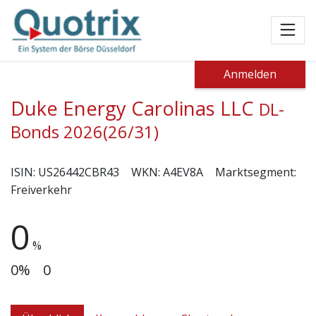
Toggl
Anmelden
Duke Energy Carolinas LLC
DL-
Bonds 2026(26/31)
ISIN:
US26442CBR43
WKN:
A4EV8A
Marktsegment:
Freiverkehr
0
%
0%
0