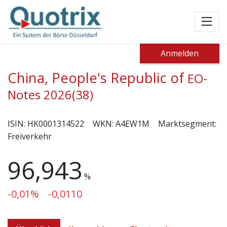
Toggl
Anmelden
China, People's Republic of
EO-
Notes 2026(38)
ISIN:
HK0001314522
WKN:
A4EW1M
Marktsegment:
Freiverkehr
96,943
%
-0,01%
-0,0110