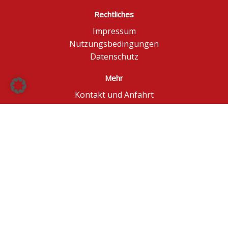
Rechtliches
Impressum
Nutzungsbedingungen
Datenschutz
Mehr
Kontakt und Anfahrt
Börse Düsseldorf
BÖAG Börsen AG
© BÖAG Börsen AG - Alle Angaben ohne Gewähr!
Kursinformationen in Echtzeit - ggf. im Browser
aktualisieren.
Powered by
GOYAX.de