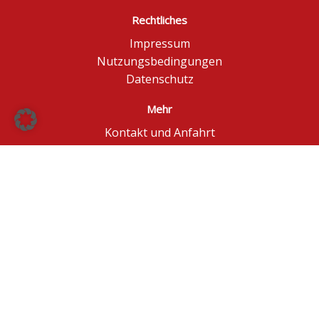
Rechtliches
Impressum
Nutzungsbedingungen
Datenschutz
Mehr
Kontakt und Anfahrt
Börse Düsseldorf
BÖAG Börsen AG
© BÖAG Börsen AG - Alle Angaben ohne Gewähr!
Kursinformationen in Echtzeit - ggf. im Browser
aktualisieren.
Powered by
GOYAX.de