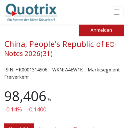
Toggl
Anmelden
China, People's Republic of
EO-
Notes 2026(31)
ISIN:
HK0001314506
WKN:
A4EW1K
Marktsegment:
Freiverkehr
98,406
%
-0,14%
-0,1400