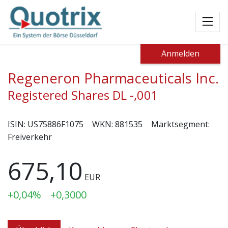
Toggl
Anmelden
Regeneron Pharmaceuticals Inc.
Registered Shares DL -,001
ISIN:
US75886F1075
WKN:
881535
Marktsegment:
Freiverkehr
675,10
EUR
+0,04%
+0,3000