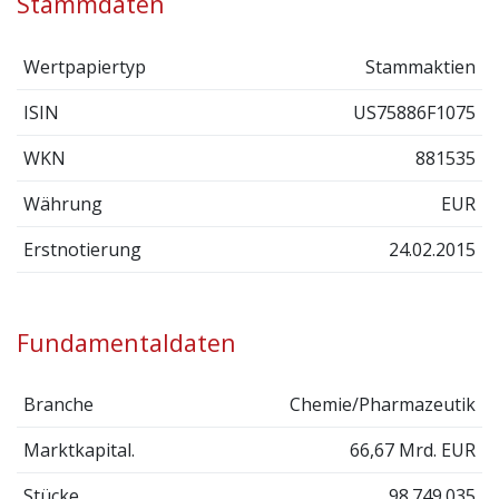
Stammdaten
Wertpapiertyp
Stammaktien
ISIN
US75886F1075
WKN
881535
Währung
EUR
Erstnotierung
24.02.2015
Fundamentaldaten
Branche
Chemie/Pharmazeutik
Marktkapital.
66,67 Mrd. EUR
Stücke
98.749.035