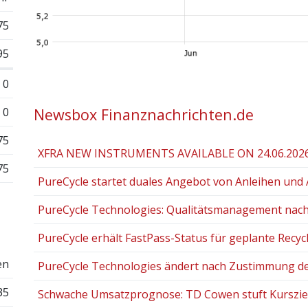
75
95
0
0
Newsbox Finanznachrichten.de
75
XFRA NEW INSTRUMENTS AVAILABLE ON 24.06.202
75
PureCycle startet duales Angebot von Anleihen und A
PureCycle Technologies: Qualitätsmanagement nach I
PureCycle erhält FastPass-Status für geplante Recycli
en
PureCycle Technologies ändert nach Zustimmung der 
35
Schwache Umsatzprognose: TD Cowen stuft Kursziel f