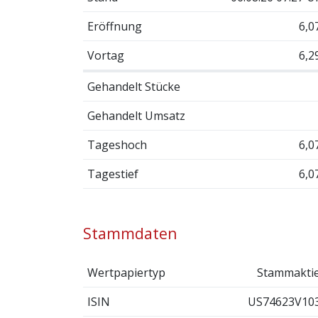
Eröffnung
6,0
Vortag
6,2
Gehandelt Stücke
Gehandelt Umsatz
Tageshoch
6,0
Tagestief
6,0
Stammdaten
Wertpapiertyp
Stammakti
ISIN
US74623V10