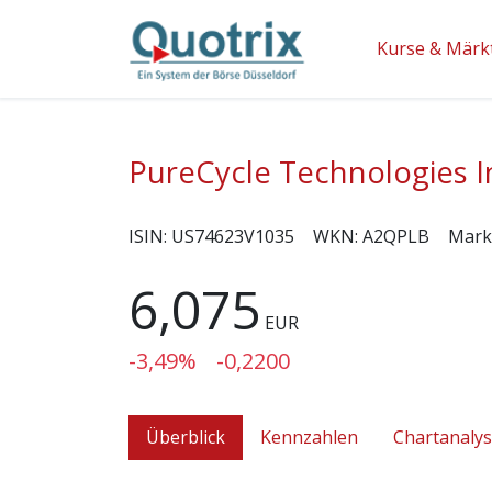
Kurse & Märk
PureCycle Technologies I
ISIN:
US74623V1035
WKN:
A2QPLB
Mark
6,075
EUR
-3,49%
-0,2200
Überblick
Kennzahlen
Chartanaly