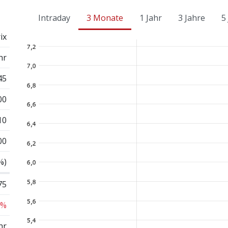
Intraday
3 Monate
1 Jahr
3 Jahre
5
ix
hr
45
00
10
00
%)
75
 %
hr