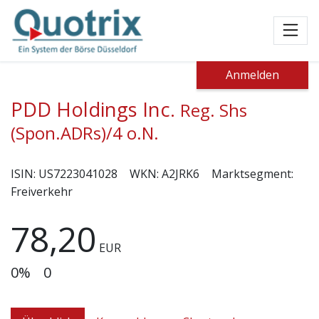
Toggl
Anmelden
PDD Holdings Inc.
Reg. Shs
(Spon.ADRs)/4 o.N.
ISIN:
US7223041028
WKN:
A2JRK6
Marktsegment:
Freiverkehr
78,20
EUR
0%
0