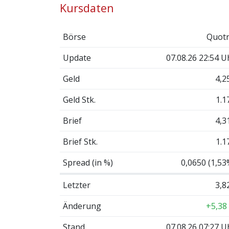
Kursdaten
Börse
Quotr
Update
07.08.26 22:54 U
Geld
4,2
Geld Stk.
1.1
Brief
4,3
Brief Stk.
1.1
Spread (in %)
0,0650 (1,53
Letzter
3,8
Änderung
+5,38
Stand
07.08.26 07:27 U