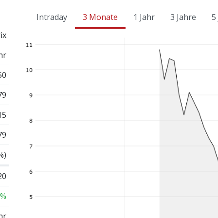
Intraday
3 Monate
1 Jahr
3 Jahre
5
ix
hr
50
79
15
79
%)
20
 %
hr