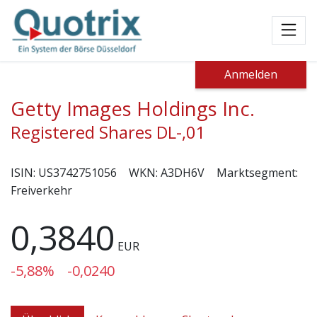
Toggl
Anmelden
Getty Images Holdings Inc.
Registered Shares DL-,01
ISIN:
US3742751056
WKN:
A3DH6V
Marktsegment:
Freiverkehr
0,3840
EUR
-5,88%
-0,0240