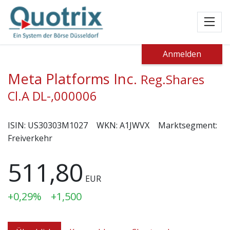
Toggl
Anmelden
Meta Platforms Inc.
Reg.Shares
Cl.A DL-,000006
ISIN:
US30303M1027
WKN:
A1JWVX
Marktsegment:
Freiverkehr
511,80
EUR
+0,29%
+1,500