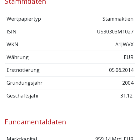
Stammdaten
Wertpapiertyp
Stammaktien
ISIN
US30303M1027
WKN
A1JWVX
Währung
EUR
Erstnotierung
05.06.2014
Gründungsjahr
2004
Geschäftsjahr
31.12.
Fundamentaldaten
Marktkapital.
959,14 Mrd. EUR