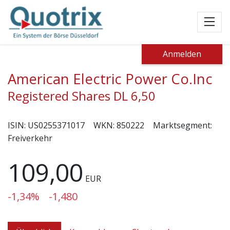
Toggl
Anmelden
American Electric Power Co.Inc
Registered Shares DL 6,50
ISIN:
US0255371017
WKN:
850222
Marktsegment:
Freiverkehr
109,00
EUR
-1,34%
-1,480