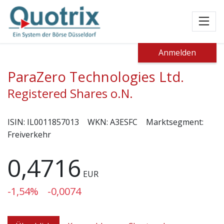
Toggl
Anmelden
ParaZero Technologies Ltd.
Registered Shares o.N.
ISIN:
IL0011857013
WKN:
A3ESFC
Marktsegment:
Freiverkehr
0,4716
EUR
-1,54%
-0,0074