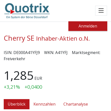
Toggl
Anmelden
Cherry SE
Inhaber-Aktien o.N.
ISIN:
DE000A41YFJ9
WKN:
A41YFJ
Marktsegment:
Freiverkehr
1,285
EUR
+3,21%
+0,0400
Überblick
Kennzahlen
Chartanalyse