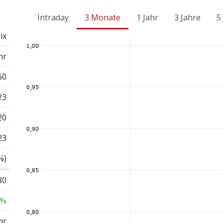
Intraday
3 Monate
1 Jahr
3 Jahre
5
ix
hr
60
23
20
23
%)
80
 %
hr