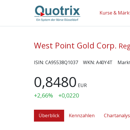
Kurse & Märk
West Point Gold Corp.
Reg
ISIN:
CA95538Q1037
WKN:
A40Y4T
Mark
0,8480
EUR
+2,66%
+0,0220
Überblick
Kennzahlen
Chartanaly