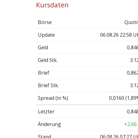
Kursdaten
Börse
Quotr
Update
06.08.26 22:58 U
Geld
0,84
Geld Stk.
3.1
Brief
0,86
Brief Stk.
3.1
Spread (in %)
0,0160 (1,89
Letzter
0,84
Änderung
+2,66
Stand
06.08.26 07:27 U