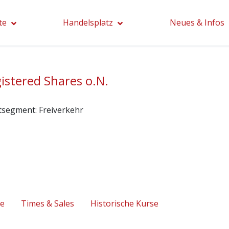
te
Handelsplatz
Neues & Infos
istered Shares o.N.
tsegment:
Freiverkehr
se
Times & Sales
Historische Kurse