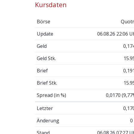
Kursdaten
Börse
Quotr
Update
06.08.26 22:06 U
Geld
0,17
Geld Stk.
15.9
Brief
0,19
Brief Stk.
15.9
Spread (in %)
0,0170 (9,77
Letzter
0,17
Änderung
0
Stand
06.08.26 07:27 U