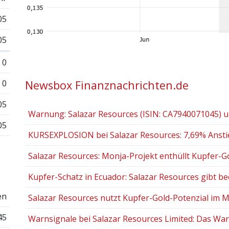
05
05
0
0
Newsbox Finanznachrichten.de
05
Warnung: Salazar Resources (ISIN: CA7940071045) un
05
KURSEXPLOSION bei Salazar Resources: 7,69% Anstie
Salazar Resources: Monja-Projekt enthüllt Kupfer-Gol
Kupfer-Schatz in Ecuador: Salazar Resources gibt bee
en
Salazar Resources nutzt Kupfer-Gold-Potenzial im Mo
45
Warnsignale bei Salazar Resources Limited: Das Warns