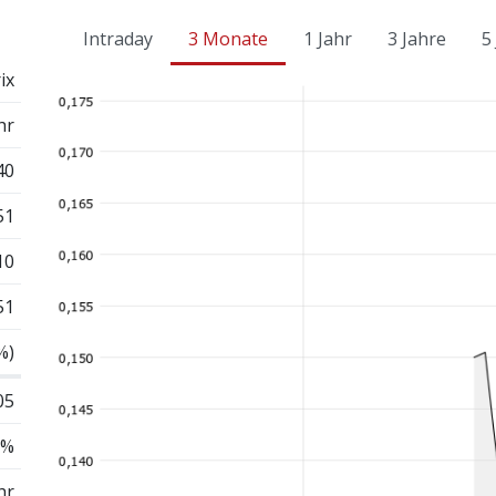
Intraday
3 Monate
1 Jahr
3 Jahre
5
ix
hr
40
51
10
51
%)
05
 %
hr