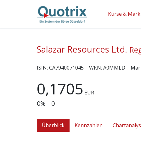
Kurse & Märk
Salazar Resources Ltd.
Reg
ISIN:
CA7940071045
WKN:
A0MMLD
Mar
0,1705
EUR
0%
0
Überblick
Kennzahlen
Chartanaly