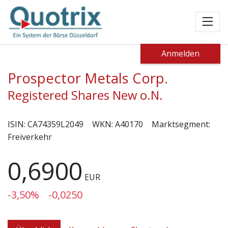
Toggl
Anmelden
Prospector Metals Corp.
Registered Shares New o.N.
ISIN:
CA74359L2049
WKN:
A40170
Marktsegment:
Freiverkehr
0,6900
EUR
-3,50%
-0,0250