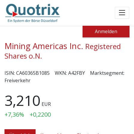
Toggl
Anmelden
Mining Americas Inc.
Registered
Shares o.N.
ISIN:
CA60365B1085
WKN:
A42FBY
Marktsegment:
Freiverkehr
3,210
EUR
+7,36%
+0,2200