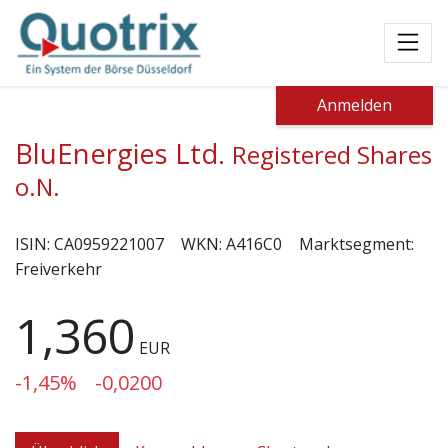
Toggl
Anmelden
BluEnergies Ltd.
Registered Shares
o.N.
ISIN:
CA0959221007
WKN:
A416C0
Marktsegment:
Freiverkehr
1,360
EUR
-1,45%
-0,0200