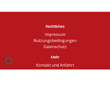
Rechtliches
Impressum
Nutzungsbedingungen
Datenschutz
Mehr
Kontakt und Anfahrt
Börse Düsseldorf
BÖAG Börsen AG
© BÖAG Börsen AG - Alle Angaben ohne Gewähr!
Kursinformationen in Echtzeit - ggf. im Browser