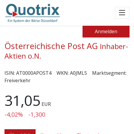
Toggl
Anmelden
Österreichische Post AG
Inhaber-
Aktien o.N.
ISIN:
AT0000APOST4
WKN:
A0JML5
Marktsegment:
Freiverkehr
31,05
EUR
-4,02%
-1,300