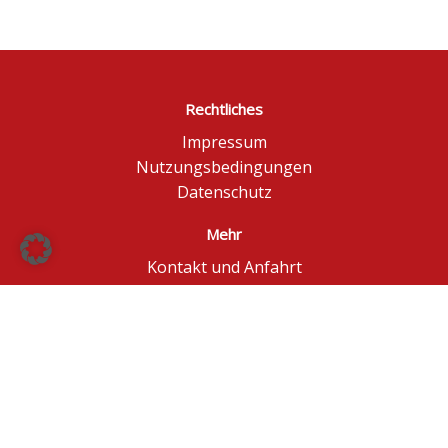
Rechtliches
Impressum
Nutzungsbedingungen
Datenschutz
Mehr
Kontakt und Anfahrt
Börse Düsseldorf
BÖAG Börsen AG
© BÖAG Börsen AG - Alle Angaben ohne Gewähr!
Kursinformationen in Echtzeit - ggf. im Browser